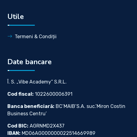
Utile
Termeni & Condiții
Date bancare
Î. S. „Vibe Academy” S.R.L.
Cod fiscal:
1022600006391
Banca beneficiară:
BC’MAIB’S.A. suc.’Miron Costin
Business Centru’
Cod BIC:
AGRNMD2X437
IBAN:
MD06AG000000022514669989