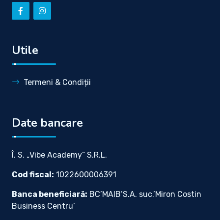
Utile
Termeni & Condiții
Date bancare
Î. S. „Vibe Academy” S.R.L.
Cod fiscal:
1022600006391
Banca beneficiară:
BC’MAIB’S.A. suc.’Miron Costin
Business Centru’