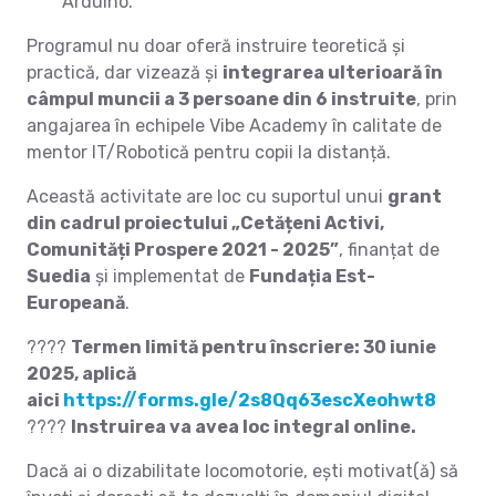
Arduino.
Programul nu doar oferă instruire teoretică și
practică, dar vizează și
integrarea ulterioară în
câmpul muncii a 3 persoane din 6 instruite
, prin
angajarea în echipele Vibe Academy în calitate de
mentor IT/Robotică pentru copii la distanță.
Această activitate are loc cu suportul unui
grant
din cadrul proiectului „Cetățeni Activi,
Comunități Prospere 2021 - 2025”
, finanțat de
Suedia
și implementat de
Fundația Est-
Europeană
.
????
Termen limită pentru înscriere: 30 iunie
2025, aplică
aici
https://forms.gle/2s8Qq63escXeohwt8
????
Instruirea va avea loc integral online.
Dacă ai o dizabilitate locomotorie, ești motivat(ă) să