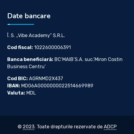
Date bancare
Î. S. „Vibe Academy” S.R.L.
Cod fiscal:
1022600006391
Banca beneficiară:
BC’MAIB’S.A. suc.’Miron Costin
Business Centru’
Cod BIC:
AGRNMD2X437
IBAN:
MD06AG000000022514669989
Valuta:
MDL
©
2023
. Toate drepturile rezervate de
ADCP